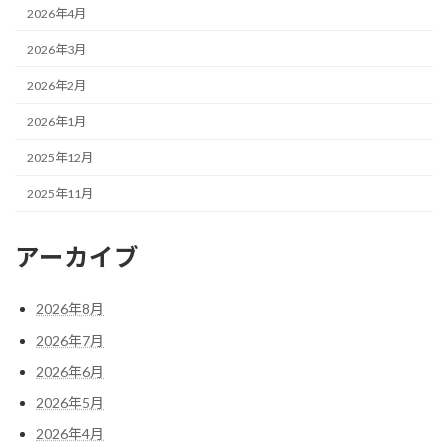
2026年4月
2026年3月
2026年2月
2026年1月
2025年12月
2025年11月
アーカイブ
2026年8月
2026年7月
2026年6月
2026年5月
2026年4月