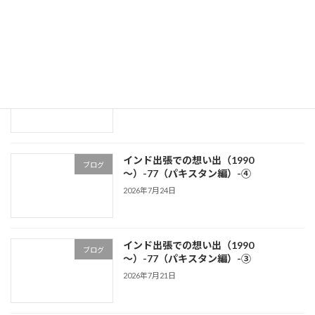
2026年7月29日
インド出張での想い出（1990～）-78-①
ブログ
2026年7月28日
インド出張での想い出（1990
ブログ
～）-77（パキスタン編）-④
2026年7月24日
インド出張での想い出（1990
ブログ
～）-77（パキスタン編）-③
2026年7月21日