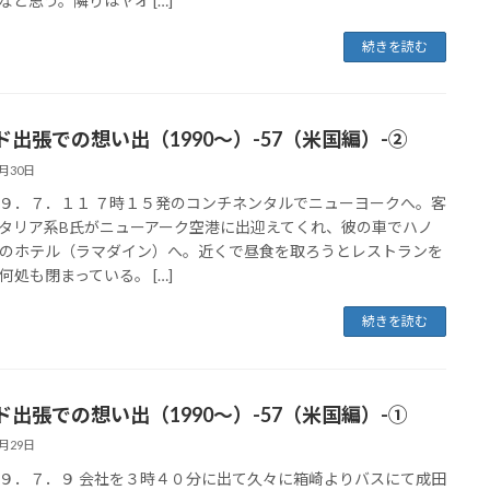
なと思う。隣りはヤオ […]
続きを読む
ド出張での想い出（1990～）-57（米国編）-②
5月30日
９．７．１１ ７時１５発のコンチネンタルでニューヨークへ。客
タリア系B氏がニューアーク空港に出迎えてくれ、彼の車でハノ
のホテル（ラマダイン）へ。近くで昼食を取ろうとレストランを
何処も閉まっている。 […]
続きを読む
ド出張での想い出（1990～）-57（米国編）-①
5月29日
９．７．９ 会社を３時４０分に出て久々に箱崎よりバスにて成田