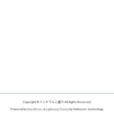
Copyright © インドてんこ盛り All Rights Reserved.
Powered by
WordPress
&
Lightning Theme
by Vektor,Inc. technology.