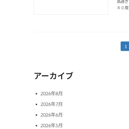
高過ぎ
４０度
投
1
固
定
稿
ペ
の
ー
アーカイブ
ジ
ペ
ー
2026年8月
ジ
2026年7月
送
2026年6月
り
2026年5月