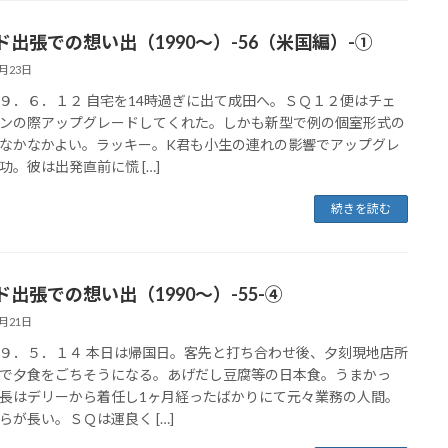
ド出張での想い出（1990～）-56（米国編）-①
5月23日
９．６．１２ 自宅を14時過ぎに出て成田へ。ＳＱ１２便はチェ
ンの際アップグレードしてくれた。しかも新型で例の個室形式の
なかなかよい。ラッキー。K君も小生の連れの影響でアップグレ
功。彼は出発直前に慌 […]
続きを読む
ド出張での想い出（1990～）-55-④
5月21日
９．５．１４ 本日は帰国日。客先と打ち合わせ後、夕刻現地店所
で夕食をごちそうになる。あげだし豆腐等の日本食。うまかっ
長はデリーから着任し1ヶ月経ったばかりにて元々業務の人間。
らが長い。ＳＱは運良く […]