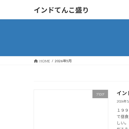
コ
ナ
インドてんこ盛り
ン
ビ
テ
ゲ
ン
ー
ツ
シ
へ
ョ
ス
ン
キ
に
ッ
移
HOME
2026年5月
プ
動
イン
ブログ
2026年
１９９
で昼食
しい。