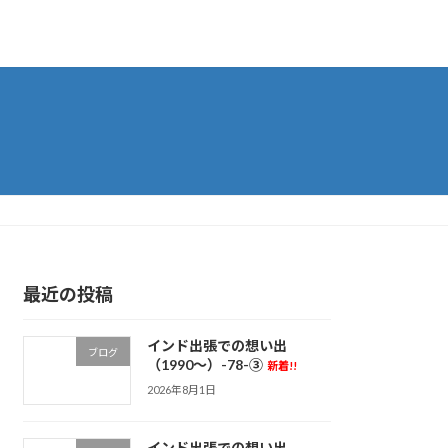
最近の投稿
インド出張での想い出
ブログ
（1990～）-78-③
新着!!
2026年8月1日
インド出張での想い出