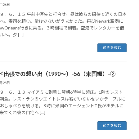
5月26日
９．６．１５ 午前中客先と打合せ。昼は彼らの招待で近くの日本
へ。寿司を頼む。量は少ないがうまかった。再びNewark空港に
ewOrleans行きに乗る。３時間程で到着。空港でレンタカーを借
へ。夕 […]
続きを読む
ド出張での想い出（1990～）-56（米国編）-②
5月25日
９．６．１３ マイアミに到着し翌朝6時半に起床。1階のレスト
朝食。レストランのウエイトレスは客がいないせいかテーブルに
おしゃべりを続ける。 9時に米国のエージェントT氏がホテルに
来てくれ彼の自宅へ […]
続きを読む