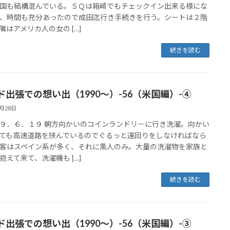
国も結構混んでいる。ＳＱは箱崎でもチェックイン出来る様にな
、時間も充分あったので成田迄行き手続きを行う。シートは２階
隣はアメリカ人の女の […]
続きを読む
ド出張での想い出（1990～）-56（米国編）-④
5月28日
９．６．１９ 朝方向かいのコインランドリ－に行き洗濯。向かい
ても高速道路を挟んでいるのでぐるっと遠回りをしなければなら
客はスペイン系が多く、それに黒人のみ。大量の洗濯物を家族と
抱えて来て、洗濯機も […]
続きを読む
ド出張での想い出（1990～）-56（米国編）-③