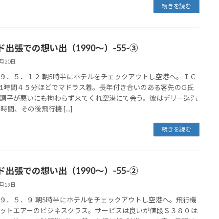
続きを読む
ド出張での想い出（1990～）-55-③
5月20日
９．５．１２ 朝5時半にホテルをチェックアウトし空港へ。ＩＣ
1時間４５分ほどでマドラス着。長年付き合いのある客先のG氏
調子が悪いにも拘わらず来てくれ空港にて会う。彼はデリー迄汽
4時間、その後飛行機 […]
続きを読む
ド出張での想い出（1990～）-55-②
5月19日
９．５．９ 朝5時半にホテルをチェックアウトし空港へ。飛行機
ットエアーのビジネスクラス。サービスは良いが値段＄３８０は