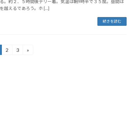
る。約２．５時間後デリー着。気温は朝9時半で３５度。昼間は
を越えるであろう。ホ […]
続きを読む
2
3
»
固
固
定
定
ペ
ペ
ー
ー
ジ
ジ