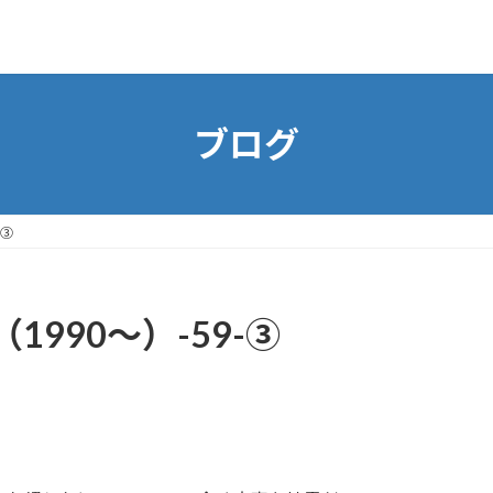
ブログ
-③
990～）-59-③