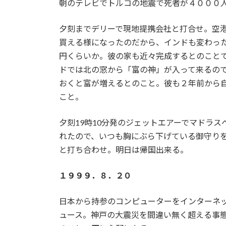
朝のテレビでトルコの地震で死者が４０００
:
夕刻までデリーで現地提携会社と打合せ。空
買える様になったのだから、インドも変わった
円くらいか。彼の家も近々完成するとのこと
ドでは北の窓から「富の神」が入って来るの
おくと富が増えるとのこと。彼も２年前から
こと。
夕刻19時10分発のジェットエアーでマドラ
れたので、いつも胸にぶら下げている御守りを
と打ち合わせ。明日は帰国出来る。
１９９９．８．２０
日本から持参のコンピューターをインターネッ
ュース。神戸の大震災を間違い無く超える事