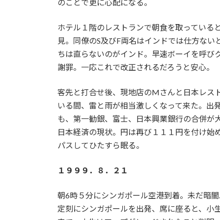
のことで更に心配になる。
ホテル１階のレストランで朝食を取っている
見。同僚のS及びF両名はインドでは仕方ない
ちは直らないのがインド。早速ボーイを呼び
謝罪。一応これで改正されるだろうと安心。
客先と打合せ後、現地店のMさんと日本レス
いる間、雷と雨が相当激しくなって来た。出
も、第一勧銀、富士、日本興業銀行の合併が
日本経済の現状。円は再び１１１円を付け始
パスしてひたすら眠る。
１９９９．８．２１
朝6時５分にシンガポール空港到着。未だ暗
定刻にシンガポールを出発、席に座ると、小