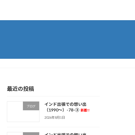
最近の投稿
インド出張での想い出
ブログ
（1990～）-78-③
新着!!
2026年8月1日
インド出張での想い出