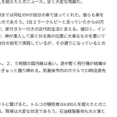
人を超えたとのニュース。全く大変な地震だ。
港までは同社のPが自分の車で送ってくれた。彼らも車を
のであろう。1台２ラークルピーと言っていたから60万
で、家付きカー付きの近代的生活と言える。彼曰く、イン
で、神が進入して直ぐ分る南の位置に大事なものを置いて
自分の自宅で実践しているが、その通りになっているとの
スへ。２．５時間の国内線は長い。途中暫く飛行機が結構ゆ
ぎゅっと握り締める。到着後市内のホテルで23時迄客先
トに繋げると、トルコの犠牲者は6300人を超えたとのニ
態。現場は大変な状況であろう。石油精製基地も大火事と