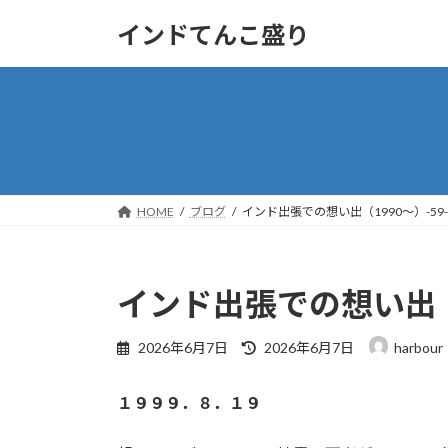
コ
ナ
インドてんこ盛り
ン
ビ
テ
ゲ
ン
ー
ツ
シ
へ
ョ
ス
ン
キ
に
ッ
移
HOME
ブログ
インド出張での想い出（1990～）-59
プ
動
インド出張での想い出（1
最
2026年6月7日
2026年6月7日
harbour
終
更
１９９９．８．１９
新
日
時