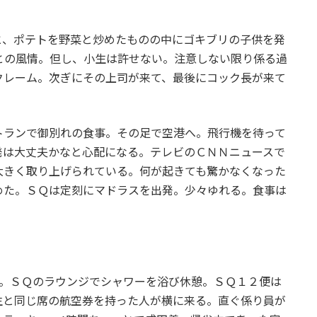
と、ポテトを野菜と炒めたものの中にゴキブリの子供を発
との風情。但し、小生は許せない。注意しない限り係る過
クレーム。次ぎにその上司が来て、最後にコック長が来て
トランで御別れの食事。その足で空港へ。飛行機を待って
発は大丈夫かなと心配になる。テレビのＣＮＮニュースで
大きく取り上げられている。何が起きても驚かなくなった
めた。ＳＱは定刻にマドラスを出発。少々ゆれる。食事は
闇。ＳＱのラウンジでシャワーを浴び休憩。ＳＱ１２便は
生と同じ席の航空券を持った人が横に来る。直ぐ係り員が