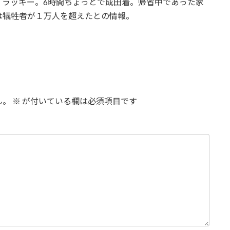
。ラッキー。6時間ちょっとで成田着。帰省中であった家
は犠牲者が１万人を超えたとの情報。
ん。
※
が付いている欄は必須項目です